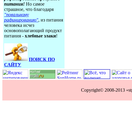
питания!
Но самое
страшное, что благодаря
"повальному
рафинированию"
, из питания
человека исчез
основополагающий продукт
питания -
хлебные злаки
!
ПОИСК ПО
САЙТУ
Copyright© 2008-2013 «s