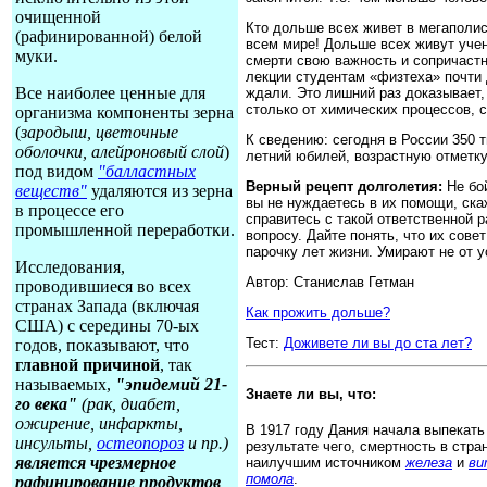
очищенной
Кто дольше всех живет в мегаполис
(рафинированной) белой
всем мире! Дольше всех живут уче
муки.
смерти свою важность и сопричаст
лекции студентам «физтеха» почти 
Все наиболее ценные для
ждали. Это лишний раз доказывает,
столько от химических процессов, 
организма компоненты зерна
(
зародыш, цветочные
К сведению: сегодня в России 350 т
оболочки, алейроновый слой
)
летний юбилей, возрастную отметку
под видом
"балластных
Верный рецепт долголетия:
Не бой
веществ"
удаляются из зерна
вы не нуждаетесь в их помощи, скаж
в процессе его
справитесь с такой ответственной 
промышленной переработки.
вопросу. Дайте понять, что их сове
парочку лет жизни. Умирают не от у
Исследования,
Автор: Станислав Гетман
проводившиеся во всех
странах Запада (включая
Как прожить дольше?
США) с середины 70-ых
Тест:
Доживете ли вы до ста лет?
годов, показывают, что
главной причиной
, так
называемых,
"эпидемий 21-
Знаете ли вы, что:
го века"
(рак, диабет,
ожирение, инфаркты,
В 1917 году Дания начала выпекать
инсульты,
остеопороз
и пр.)
результате чего, смертность в стр
является чрезмерное
наилучшим источником
железа
и
ви
помола
.
рафинирование продуктов