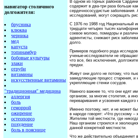
В одном из горных районов Сардини
содержит в два-три раза больше ка
навигатор столичного
сердечнососудистые заболевания. А
долгожителя:
исследований, могут сокращать рис
С 1976 по 1988 год Национальный 
брусника
тридцати четырех тысяч калифорний
клюква
соевое молоко, помидоры и различ
черника
адвентисты, снижают риск заболев
мед
долго.
капуста
Примеров подобного рода исследова
топинамбур
ученые-исследователи не обращают 
бобовые культуры
что все, без исключения, долгожит
злаки
предки.
отруби
Живут они долго не потому, что пью
витамины
замедляющие процесс старения, и н
искусственные витамины
укрепляющие стенки сосудов.
"традиционная" медицина
Намного важнее то, что они едят и
организм, за многие столетия, а ин
аллергия
переваривания и усвоения каждого 
боль
геморрой
Именно поэтому, нет, и не может б
ожирение
в народе говорят: «Что русскому –
остеопороз
Жителям той местности, где никогда
Наш организм строился и эволюцио
похудение
данной конкретной местности.
боль в пояснице
Что же действительно объединяет в