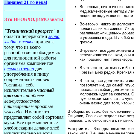
Панацея 21-го века!
Во-первых, никто из них ник
медикаментозные методы леч
люди, не задумываясь, даем 
Это НЕОБХОДИМО знать!
Во-вторых, никто из долгожи
полки наших магазинов. Их о
"Технический прогресс"
в
различных «пищевых» добаво
области переработки
зерна
и умеренны в еде. В любой 
хлебных злаков
привел к
грехом.
тому, что из всего
В-третьих, все долгожители 
разнообразия необходимых
передвигаются пешком, они ц
для полноценной работы
как правило, нет телевизора,
организма компонентов
В-четвертых, их жизнь и быт
цельного зерна
для
чрезвычайно редко. Крепкая н
употребления в пищу
современный человек
В-пятых, все долгожители им
"оставил" себе
позволяет им, до самой глуб
прославившейся долгожительс
исключительно
чистый
молодежь идет за советом. О
крахмал
- наиболее
нужно ложиться спать с чувс
легкоусваеваемые
очень важно для того, чтобы 
пищеварением простые
углеводы
. Именно это
В общем, во всех, без исключения 
Сицилии, Японские отдаленные остр
представляет собой сортовая
предков. Это относится и к питанию,
мука. Все промышленные
хлебопекарни делают хлеб
Накормите любого долгожителя «пе
исключительно из этой
закончится. Т.е. чем меньше челов