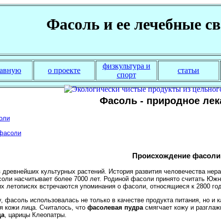
Фасоль и ее лечебные с
физкультура и
лавную
о проекте
статьи
спорт
Фасоль - природное лек
оли
 фасоли
Происхождение фасоли
 древнейших культурных растений. История развития человечества нера
оли насчитывает более 7000 лет. Родиной фасоли принято считать Южн
их летописях встречаются упоминания о фасоли, относящиеся к 2800 го
, фасоль использовалась не только в качестве продукта питания, но и 
я кожи лица. Считалось, что
фасолевая пудра
смягчает кожу и разглаж
ца
, царицы Клеопатры.