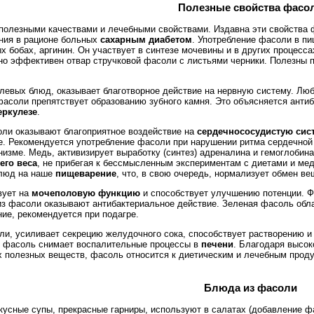
Полезные свойства фасо
полезными качествами и лечебными свойствами. Издавна эти свойства 
ния в рационе больных
сахарным диабетом
. Употребление фасоли в пи
бобах, аргинин. Он участвует в синтезе мочевины и в других процесса
но эффективен отвар стручковой фасоли с листьями черники. Полезны 
левых блюд, оказывает благотворное действие на нервную систему. Лю
фасоли препятствует образованию зубного камня. Это объясняется анти
еркулезе
.
ли оказывают благоприятное воздействие на
сердечнососудистую сис
зе. Рекомендуется употребление фасоли при нарушении ритма сердечной
низме. Медь, активизирует выработку (синтез) адреналина и гемоглобин
его веса
, не прибегая к бессмысленным экспериментам с диетами и ме
люд на наше
пищеварение
, что, в свою очередь, нормализует обмен ве
вует на
мочеполовую функцию
и способствует улучшению потенции. 
из фасоли оказывают антибактериальное действие. Зеленая фасоль об
ние, рекомендуется при подагре.
ли, усиливает секрецию желудочного сока, способствует растворению и
, фасоль снимает воспалительные процессы в
печени
. Благодаря высок
их полезных веществ, фасоль относится к диетическим и лечебным прод
Блюда из фасоли
вкусные супы, прекрасные гарниры, используют в салатах (добавление 