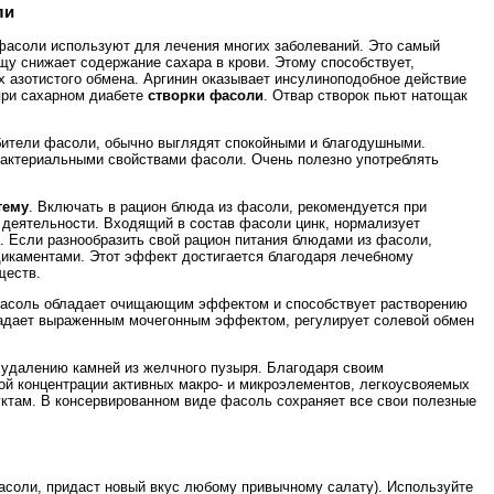
ли
фасоли используют для лечения многих заболеваний. Это самый
щу снижает содержание сахара в крови. Этому способствует,
х азотистого обмена. Аргинин оказывает инсулиноподобное действие
при сахарном диабете
створки фасоли
. Отвар створок пьют натощак
бители фасоли, обычно выглядят спокойными и благодушными.
бактериальными свойствами фасоли. Очень полезно употреблять
тему
. Включать в рацион блюда из фасоли, рекомендуется при
 деятельности. Входящий в состав фасоли цинк, нормализует
а. Если разнообразить свой рацион питания блюдами из фасоли,
дикаментами. Этот эффект достигается благодаря лечебному
ществ.
Фасоль обладает очищающим эффектом и способствует растворению
ладает выраженным мочегонным эффектом, регулирует солевой обмен
 удалению камней из желчного пузыря. Благодаря своим
ой концентрации активных макро- и микроэлементов, легкоусвояемых
уктам. В консервированном виде фасоль сохраняет все свои полезные
фасоли, придаст новый вкус любому привычному салату). Используйте