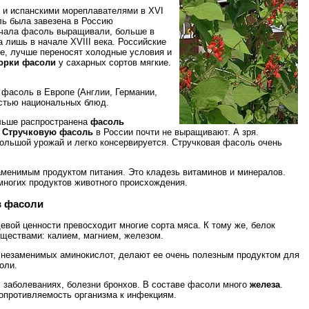
и и испанскими мореплавателями в ХVI
ль была завезена в Россию
ачала фасоль выращивали, больше в
 лишь в начале ХVIII века. Российские
ые, лучше переносят холодные условия и
орки фасоли
у сахарных сортов мягкие.
 фасоль в Европе (Англии, Германии,
астью национальных блюд.
ольше распространена
фасоль
.
Стручковую фасоль
в России почти не выращивают. А зря.
льшой урожай и легко консервируется. Стручковая фасоль очень
аменимым продуктом питания. Это кладезь витаминов и минералов.
многих продуктов животного происхождения.
в фасоли
вой ценности превосходит многие сорта мяса. К тому же, белок
ществами: калием, магнием, железом.
, незаменимых аминокислот, делают ее очень полезным продуктом для
оли.
х заболеваниях, болезни бронхов. В составе фасоли много
железа
.
сопротивляемость организма к инфекциям.