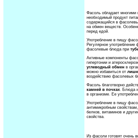
Фасоль обладает многими 
необходимый продукт пита
содержащийся в фасолевых 
на обмен веществ. Особен
перед едой.
Употребление в пищу фасо
Регулярное употребление 
фасолевые блюда при
туб
Активные компоненты фасо
гипертонии и атеросклеро
углеводный обмен
в орга
можно избавиться от
лишн
воздействию фасолевых б
Фасоль благотворно дейст
камней в почках
. Блюда 
в организме. Ее употребле
Употребление в пищу фасо
антимикробным свойствам
белков, витаминов и друг
свойства.
Из фасоли готовят очень 