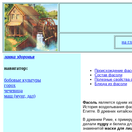
на г
лавка здоровья
навигатор:
Происхождение фас
Состав фасоли
Полезные свойства
бобовые культуры
Блюда из фасоли
горох
чечевица
маш (мунг, дал)
Фасоль
является одним из
История возделывания фас
Египте. В древних китайск
В древнем Риме, к примеру
делали
пудру
и белила дл
знаменитой
маски для ли