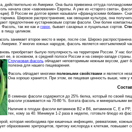
а, действительно из Америки. Она была привезена оттуда голландским
соль начала свое «завоевание» Европы. А уже из «старого света», фасо
нции). В России ее долгое время называли «французскими бобами». Сн
старника. Широкое распространение, как овощная культура, она получила
отдают предпочтение кустарниковым сортам фасоли. Они более компактн
 Фасоль, так же как и
горох
, бывает сахарных и лущильных сортов.
Ств
я в пищу целиком.
соль занимает второе место в мире, после сои. Широко распространена
й Америке. У многих южных народов, фасоль является неотъемлемой ч
вновь приобретает былую популярность на территории России. У нас б
ют ее, в основном, в средней полосе России и на северо-западе страны
Стручковая фасоль
обладает неповторимым нежным вкусом, дает бо
полезна для нашего пищеварения.
Фасоль обладает многими
полезными свойствами
и является нез
Она хорошо хранится. При этом, ее пищевая ценность выше, чем у 
Соста
В семенах фасоли содержится до 25% белка, который по своей пище
фасоли усваивается на 70-80 %. Богата фасоль и минеральными ве
Наличие в плодах фасоли витаминов В2 и В6, витаминов С, Е и РР
тех, кому за 40. Минимум 1-2 раза в неделю, готовьте блюдо из фас
серой, которая необходима при кишечных инфекциях, ревматизме, кожны
ует образованию эритроцитов, притоку кислорода к клеткам, повышает 