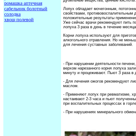
дубильные вещества, ценные кислоты.
ромашка аптечная
сабельник болотный
Лопух обладает мочегонным, потогон
свойствами, противовоспалительным 
солодка
положительные результаты применения
хвощ полевой
Уже сейчас врачи рекомендуют пить по
лопуха 3 раза в день в течение месяца
Корни лопуха используют для приготов
алкогольного отравления. Но не мень
для лечения суставных заболеваний.
- При нарушении деятельности печени,
верхом нарезанного корня лопуха зали
минуту и процеживают. Пьют З раза в 
- Для лечения ожогов рекомендуют лис
маслом.
- Применяют лопух при ревматизме, хро
настаивают 2-3 часа и пьют полученный
при воспалительных процессах в горле
- При нарушениях минерального обмена