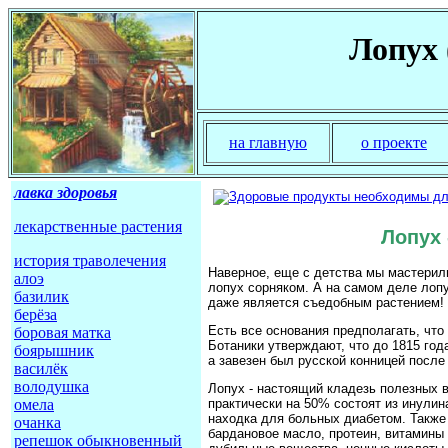
Лопух 
на главную
о проекте
лавка здоровья
лекарственные растения
Лопух 
история траволечения
Наверное, еще с детства мы мастерили
алоэ
лопух сорняком. А на самом деле лопу
базилик
даже является съедобным растением!
берёза
Есть все основания предполагать, что 
боровая матка
Ботаники утверждают, что до 1815 года
боярышник
а завезен был русской конницей после
василёк
володушка
Лопух - настоящий кладезь полезных 
омела
практически на 50% состоят из инулин
находка для больных диабетом. Также
очанка
бардановое масло, протеин, витамины А
репешок обыкновенный