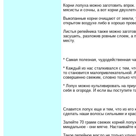
Корни лопуха можно заготовить впрок.
мясисты и сочны, а вот корни двухлет
Выкопанные корни очищают от земли, 
открытом воздухе либо в хорошо пров
Листья репейника также можно заготов
засушить, разложив ровным слоем, а п
месту.
* Самая полезная, чудодейственная час
* Каждый из нас сталкивался с тем, чт
то становится малопривлекательной. А 
совершенно свежим, словно только что
* Лопух можно культивировать на приу
себя в огороде. И если вы поступите т
Славится лопух еще и тем, что из его
сделать наши волосы сильными и краси
Залейте 70 грамм свежих корней лопу
миндальное - они мягче. Настаивайте к
Такое репейное масло не только улучш