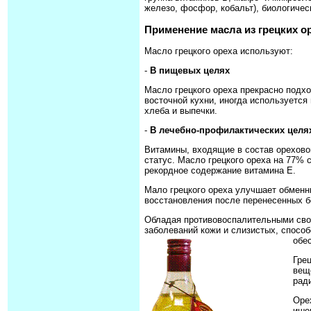
железо, фосфор, кобальт), биологичес
Применение масла из грецких о
Масло грецкого ореха используют:
-
В пищевых целях
Масло грецкого ореха прекрасно подх
восточной кухни, иногда используется
хлеба и выпечки.
-
В лечебно-профилактических целя
Витамины, входящие в состав орехово
статус. Масло грецкого ореха на 77%
рекордное содержание витамина Е.
Мало грецкого ореха улучшает обменн
восстановления после перенесенных б
Обладая противовоспалительными свой
заболеваний кожи и слизистых, спосо
обе
Гре
вещ
рад
Оре
ише