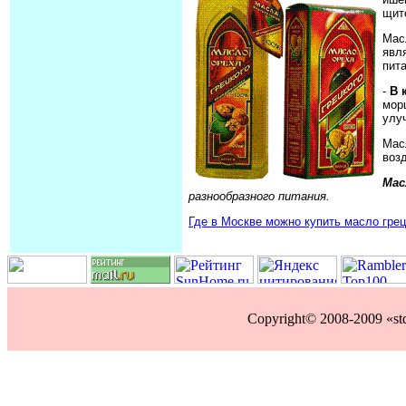
щит
Мас
явл
пит
-
В 
мор
улу
Мас
воз
Мас
разнообразного питания.
Где в Москве можно купить масло грец
Copyright© 2008-2009 «st