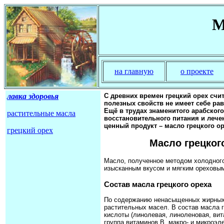
М
на главную
о проекте
лавка здоровья
С древних времен грецкий орех счи
полезных свойств не имеет себе ра
Ещё в трудах знаменитого арабског
растительные масла
восстановительного питания и лечен
ценный продукт – масло грецкого ор
грецкий орех
Масло грецког
Масло, полученное методом холодного 
изысканным вкусом и мягким ореховы
Состав масла грецкого ореха
По содержанию ненасыщенных жирных 
растительных масел. В состав масла 
кислоты (линолевая, линоленовая, вит
группа витаминов В, макро- и микроэле