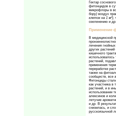
Гектар сосновог
фитонцидов в су
микрофлоры в во
бору)
воздух пра
клеток на 1 м²)
,
озеленению и др.
Применение 
В медицинской п
пронзеннолистно
лечения гнойных
других растений
кишечного тракт
использовалось 
растений, подав
применения терм
переработке рас
также на фитоал
сообществ, все 
Фитонциды стали
как участника в
растений, и в ин
использовании т
алексинов и кол
летучие ароматн
и др. В результ
снизилась, и сл
русскоязычной л