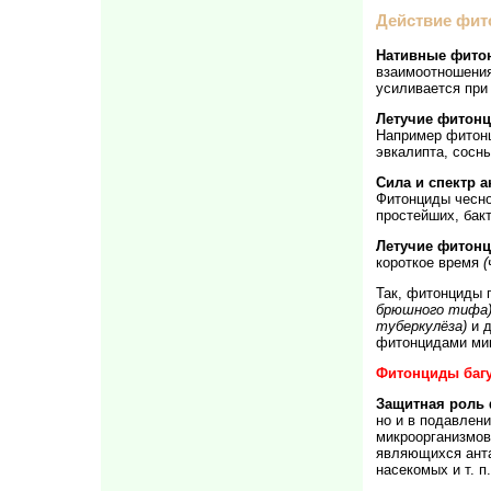
Действие фит
Нативные фито
взаимоотношения
усиливается при
Летучие фитон
Например фитон
эвкалипта, сосны
Сила и спектр 
Фитонциды чесно
простейших, бак
Летучие фитон
короткое время
(
Так, фитонциды
брюшного тифа
туберкулёза)
и д
фитонцидами мик
Фитонциды багу
Защитная роль
но и в подавлен
микроорганизмов
являющихся анта
насекомых и т. п.