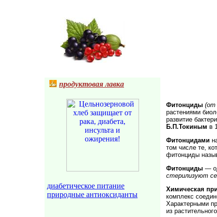
продуктовая лавка
Фитонциды
(от
растениями биол
развитие бактер
Б.П.Токиным
в 
Фитонцидами
на
том числе те, к
фитонциды назы
Фитонциды
— од
стерилизуют се
диабетическое питание
Химическая пр
природные антиоксиданты
комплекс соедине
Характерными п
из растительног