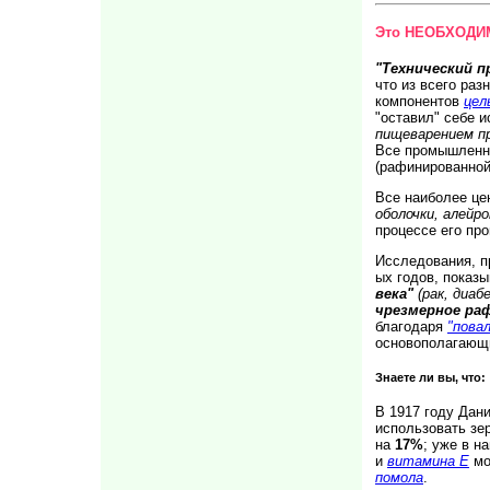
Это НЕОБХОДИМ
"Технический п
что из всего ра
компонентов
цел
"оставил" себе 
пищеварением п
Все промышленны
(рафинированной
Все наиболее це
оболочки, алейр
процессе его пр
Исследования, п
ых годов, показ
века"
(рак, диа
чрезмерное ра
благодаря
"пова
основополагающи
Знаете ли вы, что:
В 1917 году Дан
использовать зер
на
17%
; уже в н
и
витамина Е
мо
помола
.