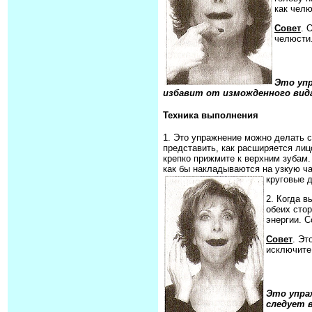
как челю
Совет
. 
челюсти.
Это упр
избавит от изможденного вид
Техника выполнения
1. Это упражнение можно делать с
представить, как расширяется лиц
крепко прижмите к верхним зубам.
как бы накладываются на узкую ча
круговые д
2. Когда 
обеих сто
энергии. С
Совет
. Эт
исключите
Это упра
следует 