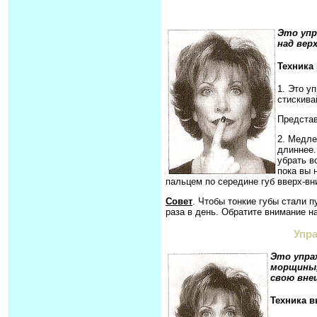
Это упр
над вер
Техника
1. Это у
стискива
Представ
2. Медле
длиннее.
убрать в
пока вы 
пальцем по середине губ вверх-вн
Совет
. Чтобы тонкие губы стали 
раза в день. Обратите внимание на
Упр
Это упра
морщины,
свою вне
Техника 