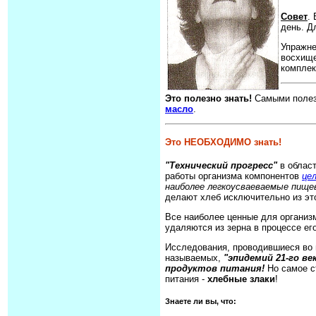
Совет
.
день. Д
Упражне
восхище
комплек
Это полезно знать!
Самыми полез
масло
.
Это НЕОБХОДИМО знать!
"Технический прогресс"
в облас
работы организма компонентов
цел
наиболее легкоусваеваемые пище
делают хлеб исключительно из эт
Все наиболее ценные для организм
удаляются из зерна в процессе е
Исследования, проводившиеся во 
называемых,
"эпидемий 21-го ве
продуктов питания!
Но самое с
питания -
хлебные злаки
!
Знаете ли вы, что: