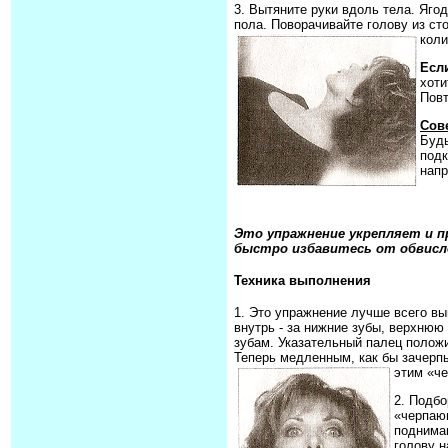
3. Вытяните руки вдоль тела. Яго
пола. Поворачивайте голову из ст
коли
Есл
хоти
Повт
Сов
Будь
подк
напр
Это упражнение укрепляет и 
быстро избавитесь от обвисл
Техника выполнения
1. Это упражнение лучше всего вы
внутрь - за нижние зубы, верхнюю 
зубам. Указательный палец полож
Теперь медленным, как бы зачерп
этим «ч
2. Подбо
«черпаю
поднимаю
голову н