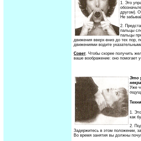
1. Это уп
обозначьте
другом). О
Не забыва
2. Предста
пальцы сле
пальцы пр
движения вверх-вниз до тех пор, 
движениями водите указательными
Совет
. Чтобы скорее получить же
ваше воображение: оно помогает 
Это 
некра
Уже ч
ощуще
Техн
1. Эт
как б
2. По
Задержитесь в этом положении, за
Во время занятия вы должны почу