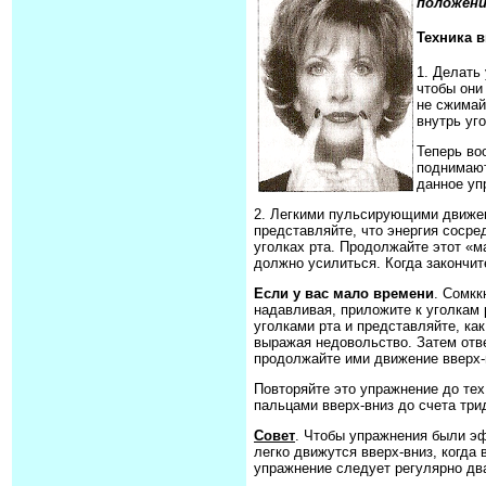
положени
Техника 
1. Делать
чтобы они
не сжимай
внутрь уг
Теперь во
поднимают
данное уп
2. Легкими пульсирующими движен
представляйте, что энергия сосре
уголках рта. Продолжайте этот «м
должно усилиться. Когда закончит
Если у вас мало времени
. Сомкк
надавливая, приложите к уголкам
уголками рта и представляйте, ка
выражая недовольство. Затем отве
продолжайте ими движение вверх-в
Повторяйте это упражнение до те
пальцами вверх-вниз до счета три
Совет
. Чтобы упражнения были э
легко движутся вверх-вниз, когда
упражнение следует регулярно два