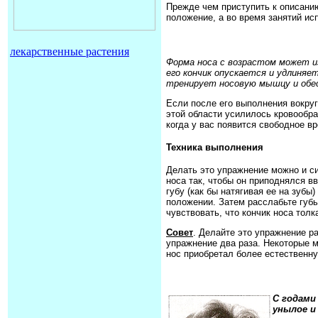
Прежде чем приступить к описани
положение, а во время занятий ис
лекарственные растения
Форма носа с возрастом может из
его кончик опускается и удлиняе
тренирует носовую мышцу и обес
Если после его выполнения вокруг
этой области усилилось кровообра
когда у вас появится свободное в
Техника выполнения
Делать это упражнение можно и си
носа так, чтобы он приподнялся в
губу (как бы натягивая ее на зубы
положении. Затем расслабьте губ
чувствовать, что кончик носа толк
Совет
. Делайте это упражнение р
упражнение два раза. Некоторые м
нос приобретал более естественн
С годами
унылое и