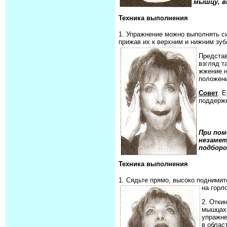
мышцу, в
Техника выполнения
1. Упражнение можно выполнять си
прижав их к верхним и нижним зуб
Представ
взгляд т
жжение н
положени
Совет
. 
поддержк
При пом
незамет
подборо
Техника выполнения
1. Сядьте прямо, высоко поднимит
на горл
2. Отки
мышцах 
упражне
в облас