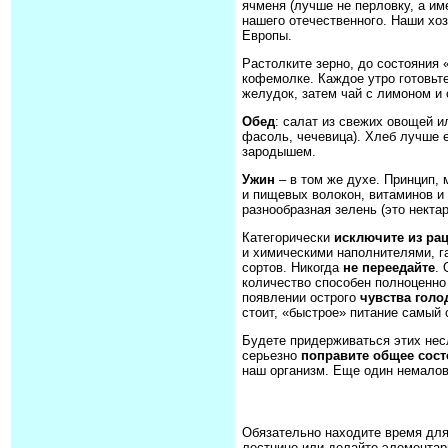
ячменя (лучше не перловку, а им
нашего отечественного. Наши хоз
Европы.
Растолките зерно, до состояния «
кофемолке. Каждое утро готовьт
желудок, затем чай с лимоном и 
Обед
: салат из свежих овощей и
фасоль, чечевица). Хлеб лучше е
зародышем.
Ужин
– в том же духе. Принцип, 
и пищевых волокон, витаминов и
разнообразная зелень (это некта
Категорически
исключите из ра
и химическими наполнителями, г
сортов. Никогда
не переедайте
.
количество способен полноценно
появлении острого
чувства голо
стоит, «быстрое» питание самый
Будете придерживаться этих нес
серьезно
поправите общее сос
наш организм. Еще один немалов
Обязательно находите время для
лестнице или делайте элементар