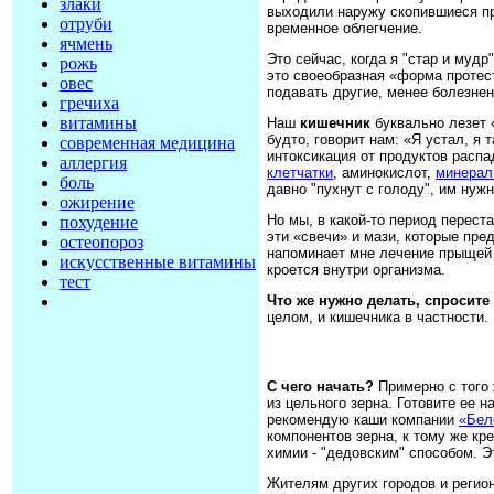
злаки
выходили наружу скопившиеся п
отруби
временное облегчение.
ячмень
Это сейчас, когда я "стар и мудр
рожь
это своеобразная «форма протес
овес
подавать другие, менее болезнен
гречиха
витамины
Наш
кишечник
буквально лезет 
будто, говорит нам: «Я устал, я 
современная медицина
интоксикация от продуктов распа
аллергия
клетчатки
, аминокислот,
минерал
боль
давно "пухнут с голоду", им нуж
ожирение
Но мы, в какой-то период перест
похудение
эти «свечи» и мази, которые пре
остеопороз
напоминает мне лечение прыщей 
искусственные витамины
кроется внутри организма.
тест
Что же нужно делать, спросите
целом, и кишечника в частности.
С чего начать?
Примерно с того 
из цельного зерна. Готовите ее 
рекомендую каши компании
«Бел
компонентов зерна, к тому же к
химии - "дедовским" способом. Э
Жителям других городов и регион