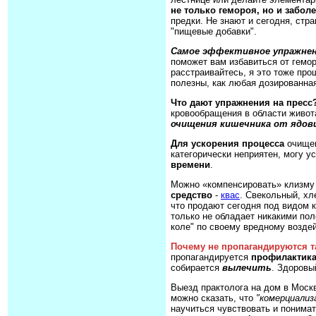
не только гемороя, но и забол
предки. Не знают и сегодня, стра
"пищевые добавки".
Самое эффективное упражнен
поможет вам избавиться от геморо
расстраивайтесь, я это тоже про
полезны, как любая дозированная 
Что дают упражнения на пресс
кровообращения в области живот
очищения кишечника от ядов
Для ускорения процесса
очищен
категорически неприятен, могу у
времени
.
Можно «компенсировать» клизму 
средство
-
квас
. Свекольный, хл
что продают сегодня под видом к
только не обладает никакими пол
коле" по своему вредному возде
Почему не пропагандируются т
пропагандируется
профилактика
собирается
вылечить
. Здоровы
Выезд практолога на дом в Москв
можно сказать, что
"комерциализ
научиться чувствовать и понимат