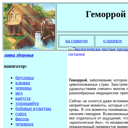
Геморрой 
на главную
о проекте
лавка здоровья
навигатор:
брусника
Геморрой
, заболевание, которо
клюква
цивилизованных стран. Заостряю
черника
удовольствием
«лечат»
многие л
мед
разнообразных медицинских преп
капуста
Сейчас не хочется даже вспомин
топинамбур
неприятные моменты, которые слу
бобовые культуры
кровь. В эти моменты понимаешь
горох
лечения геморроя. Всевозможные
мог отделаться от ощущения, что
фасоль
«критические дни»
, то независи
чечевица
определенный промежуток време