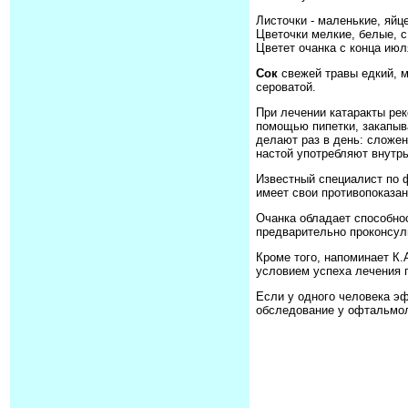
Листочки - маленькие, яйц
Цветочки мелкие, белые, с
Цветет очанка с конца июл
Сок
свежей травы едкий, м
сероватой.
При лечении катаракты рек
помощью пипетки, закапыва
делают раз в день: сложен
настой употребляют внутрь
Известный специалист по ф
имеет свои противопоказан
Очанка обладает способно
предварительно проконсул
Кроме того, напоминает К.
условием успеха лечения 
Если у одного человека эф
обследование у офтальмол