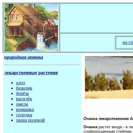
на г
природная аптека
лекарственные растения
алоэ
базилик
берёза
василёк
омела
ромашка
солодка
Очанка лекарственная д
хвощ полевой
Очанка
растет везде - в л
слабоопушенным стеблем.