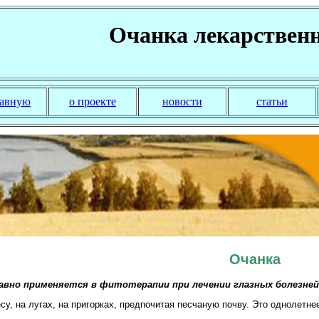
Очанка лекарствен
лавную
о проекте
новости
статьи
Очанка
авно применяется в фитотерапии при лечении глазных болезней
есу, на лугах, на пригорках, предпочитая песчаную почву. Это однолетне