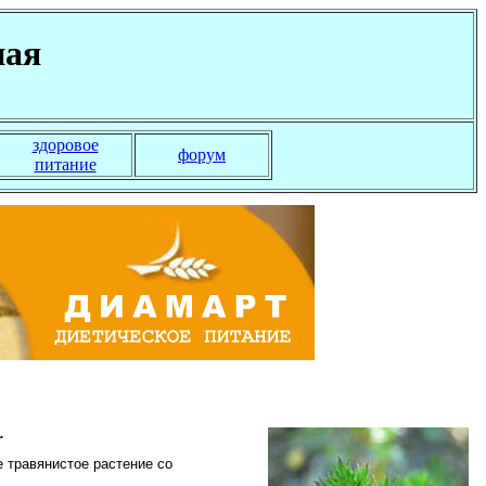
ная
здоровое
форум
питание
.
е травянистое растение со