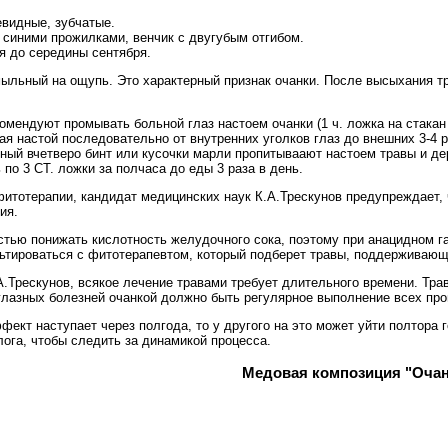
евидные, зубчатые.
 синими прожилками, венчик с двугубым отгибом.
я до середины сентября.
ыльный на ощупь. Это характерный признак очанки. После высыхания тр
омендуют промывать больной глаз настоем очанки (1 ч. ложка на стакан
я настой последовательно от внутренних уголков глаз до внешних 3-4 
ный вчетверо бинт или кусочки марли пропитываают настоем травы и дер
 по 3 СТ. ложки за полчаса до еды 3 раза в день.
итотерапии, кандидат медицинских наук К.А.Трескунов предупреждает, 
ия.
стью понижать кислотность желудочного сока, поэтому при анацидном г
ьтироваться с фитотерапевтом, который подберет травы, поддерживаю
А.Трескунов, всякое лечение травами требует длительного времени. Тр
глазных болезней очанкой должно быть регулярное выполнение всех про
фект наступает через полгода, то у другого на это может уйти полтора
ога, чтобы следить за динамикой процесса.
Медовая композиция "Очан