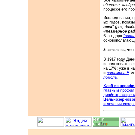
Все наиболее це
оболочки, алейр
процессе его пр
Исследования, п
ых годов, показ
века"
(рак, диа
чрезмерное ра
благодаря
"пова
основополагающи
Знаете ли вы, что:
В 1917 году Дан
использовать зер
на
17%
; уже в н
и
витамина Е
мо
помола
.
Хлеб из нерафи
главным профила
диабета, ожирен
Цельнозерново
и лечения сахарн