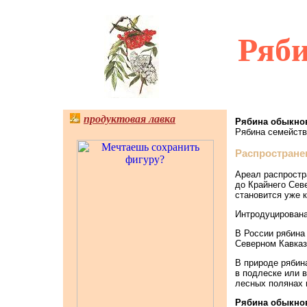
Ряб
продуктовая лавка
Рябина обыкно
Рябина семейст
Распростране
Ареал распростр
до Крайнего Севе
становится уже 
Интродуцирована
В России рябина 
Северном Кавказ
В природе рябин
в подлеске или 
лесных полянах 
Рябина обыкно