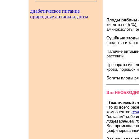
диабетическое питание
природные антиоксиданты
Плоды рябины
кислоты (2,5 %),
аминокислоты, э
Сушёные ягоды
средства и каро
Наличие витамин
растений.
Препараты из пл
крови, порошок 
Богаты плоды р
Это НЕОБХОДИМ
"Технический п
что из всего ра
компонентов
цел
"оставил" себе 
пищеварением п
Все промышленны
(рафинированной