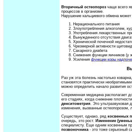
Вторичный остеопороз
чаще всего я
процессов в организме.
Нарушение кальциевого обмена может 
Нерационального питания
Злоупотребления алкоголем, ку
Употребления лекарственных пр
Вынужденного отсутствия двига
Хронической почечной недостат
Чрезмерной активности щитови
Сахарного диабета
Снижения функции яичников (у 
Усиления
функции коры надпоче
Вы
Раз уж эта болезнь настолько коварна,
становятся практически необратимыми,
можно определить начало развития ос
Современная медицина располагает д
его стадиях, когда снижение плотност
денситометрия
. Это ультразвуковая 
изменения, вызванные остеопорозом, л
Существует, однако, ряд
косвенных п
очередь, это рост.
Изменение (уменьш
специалисту. Еще одним косвенным п
позвоночника
- это тоже серьезный с