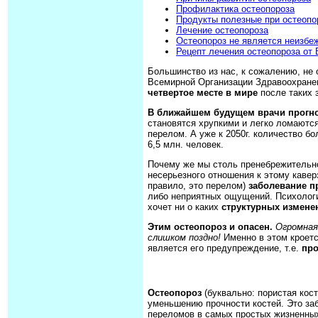
Профилактика остеопороза
Продукты полезные при остеопо
Лечение остеопороза
Остеопороз не является неизбе
Рецепт лечения остеопороза от 
Большинство из нас, к сожалению, не 
Всемирной Организации Здравоохранен
четвертое месте в мире
после таких 
В ближайшем будущем врачи прогно
становятся хрупкими и легко ломаются
перелом. А уже к 2050г. количество бо
6,5 млн. человек.
Почему же мы столь пренебрежительно
несерьезного отношения к этому кавер
правило, это перелом)
заболевание п
либо неприятных ощущений. Психология
хочет ни о каких
структурных изменен
Этим остеопороз и опасен.
Огромная
слишком поздно!
Именно в этом кроет
является его предупреждение, т.е.
пр
Остеопороз
(буквально: пористая кос
уменьшению прочности костей. Это з
переломов в самых простых жизненных