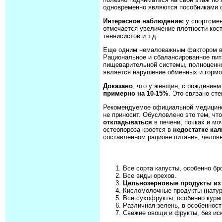
одновременно являются пособниками о
Интересное наблюдение:
у спортсмен
отмечается увеличение плотности кос
теннисистов и т.д.
Еще одним немаловажным фактором в
Рациональное и сбалансированное пи
пищеварительной системы, полноценно
является нарушение обменных и гормо
Доказано
, что у женщин, с рождение
примерно на 10-15%
. Это связано ст
Рекомендуемое официальной медицин
не приносит. Обусловлено это тем, чт
откладываться
в печени, почках и мо
остеопороза кроется в
недостатке ка
составленном рационе питания, челов
Все сорта капусты, особенно бр
Все виды орехов.
Цельнозерновые продукты из 
Кисломолочные продукты (натур
Все сухофрукты, особенно кураг
Различная зелень, в особенност
Свежие овощи и фрукты, без ис