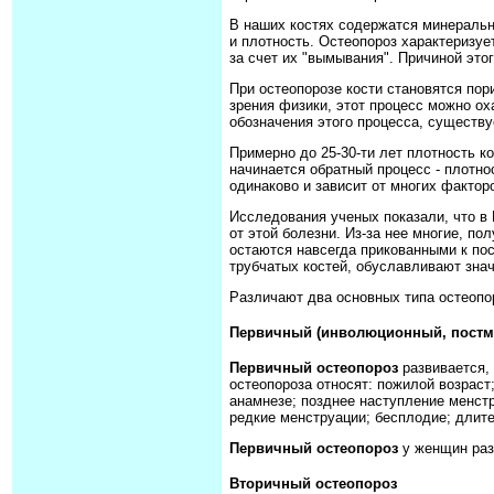
В наших костях содержатся минеральн
и плотность. Остеопороз характеризу
за счет их "вымывания". Причиной эт
При остеопорозе кости становятся пор
зрения физики, этот процесс можно ох
обозначения этого процесса, существ
Примерно до 25-30-ти лет плотность ко
начинается обратный процесс - плотно
одинаково и зависит от многих фактор
Исследования ученых показали, что в
от этой болезни. Из-за нее многие, п
остаются навсегда прикованными к пос
трубчатых костей, обуславливают зн
Различают два основных типа остеопо
Первичный (инволюционный, постме
Первичный остеопороз
развивается, 
остеопороза относят: пожилой возраст
анамнезе; позднее наступление менстр
редкие менструации; бесплодие; длите
Первичный остеопороз
у женщин разв
Вторичный остеопороз