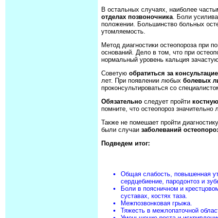
В остальных случаях, наиболее част
отделах позвоночника
. Боли усилив
положении. Большинство больных ост
утомляемость.
Метод диагностики остеопороза при п
оснований. Дело в том, что при остеоп
нормальный уровень кальция зачастую 
Советую
обратиться за консультацие
лет. При появлении любых
болевых л
проконсультироваться со специалисто
Обязательно
следует пройти
костну
помните, что остеопороз значительно 
Также не помешает пройти диагностику
были случаи
заболеваний остеопоро
Подведем итог:
Общая слабость, повышенная ут
сердцебиение, пародонтоз и зубн
Боли в поясничном и крестцовом
суставах, костях таза.
Межпозвонковая грыжа.
Тяжесть в межлопаточной облас
Уменьшение роста и искривлени