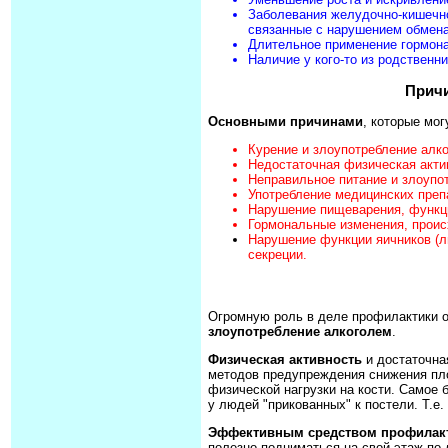
Заболевания желудочно-кишечног
связанные с нарушением обмена
Длительное применение гормона
Наличие у кого-то из родственни
Причи
Основными причинами
, которые мог
Курение и злоупотребление алк
Недостаточная физическая акти
Неправильное питание и злоупо
Употребление медицинских преп
Нарушение пищеварения, функц
Гормональные изменения, проис
Нарушение функции яичников (ли
секреции.
Огромную роль в деле профилактики ос
злоупотребление алкоголем
.
Физическая активность
и достаточна
методов предупреждения снижения плот
физической нагрузки на кости. Самое 
у людей "прикованных" к постели. Т.е.
Эффективным средством профилак
полезно подниматься на свой этаж по 