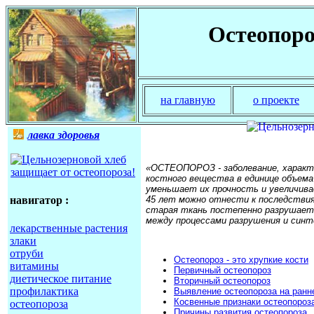
Остеопоро
на главную
о проекте
лавка здоровья
«ОСТЕОПОРОЗ - заболевание, характ
костного вещества в единице объема
уменьшает их прочность и увеличива
45 лет можно отнести к последствия
навигатор :
старая ткань постепенно разрушает
между процессами разрушения и синт
лекарственные растения
злаки
отруби
Остеопороз - это хрупкие кости
витамины
Первичный остеопороз
диетическое питание
Вторичный остеопороз
профилактика
Выявление остеопороза на ранн
Косвенные признаки остеопороз
остеопороза
Причины развития остеопороза