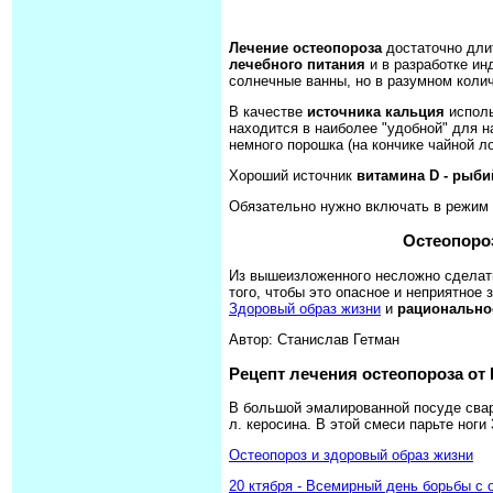
Лечение остеопороза
достаточно дли
лечебного питания
и в разработке и
солнечные ванны, но в разумном колич
В качестве
источника кальция
исполь
находится в наиболее "удобной" для 
немного порошка (на кончике чайной л
Хороший источник
витамина D - рыби
Обязательно нужно включать в режим
Остеопоро
Из вышеизложенного несложно сделать
того, чтобы это опасное и неприятное
Здоровый образ жизни
и
рационально
Автор: Станислав Гетман
Рецепт лечения остеопороза от 
В большой эмалированной посуде свари
л. керосина. В этой смеси парьте ноги
Остеопороз и здоровый образ жизни
20 ктября - Всемирный день борьбы с 